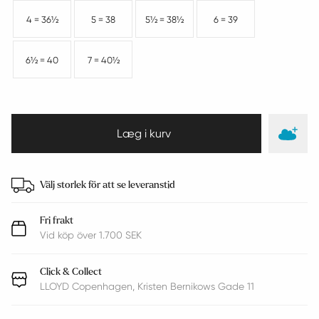
4 = 36½
5 = 38
5½ = 38½
6 = 39
6½ = 40
7 = 40½
Välj storlek för att se leveranstid
Fri frakt
Vid köp över 1.700 SEK
Click & Collect
LLOYD Copenhagen, Kristen Bernikows Gade 11