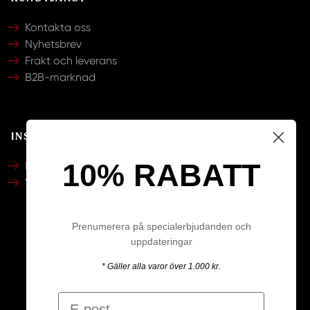
Kontakta oss
Nyhetsbrev
Frakt och leverans
B2B-marknad
INSPIRATION
10% RABATT
Katalog
Video
Prenumerera på specialerbjudanden och
uppdateringar
Följ oss
* Gäller alla varor över 1.000 kr.