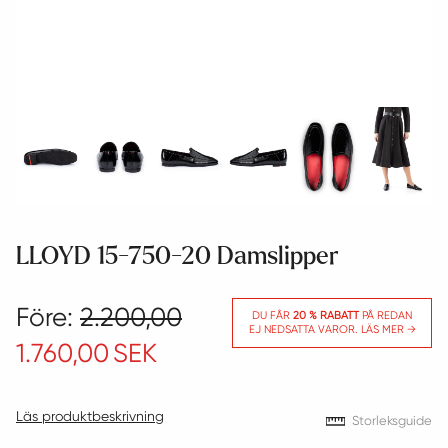
LLOYD 15-750-20 Damslipper
Före:
2.200,00
DU FÅR
20 % RABATT
PÅ REDAN
EJ NEDSATTA VAROR. LÄS MER →
1.760,00
SEK
Läs produktbeskrivning
Storleksguide