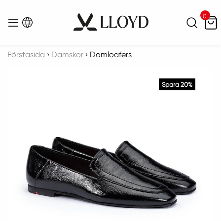
0
Sök
Menu
Förstasida
›
Damskor
›
Damloafers
Spara 20%