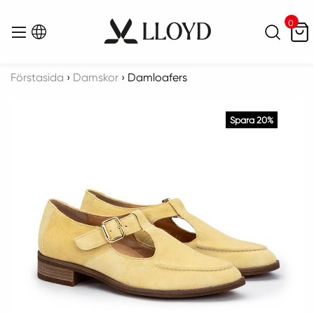
0
Sök
Menu
Förstasida
›
Damskor
›
Damloafers
Spara 20%