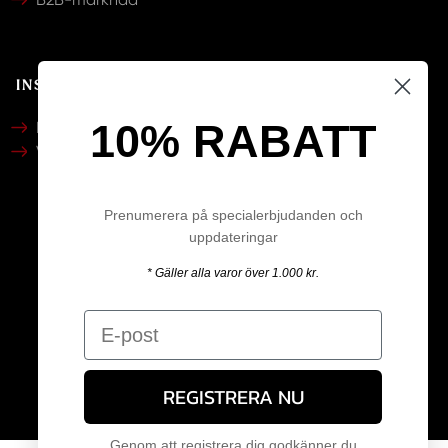
INSPIRATION
10% RABATT
Katalog
Video
Prenumerera på specialerbjudanden och
uppdateringar
Följ oss
* Gäller alla varor över 1.000 kr.
REGISTRERA NU
Genom att registrera dig godkänner du