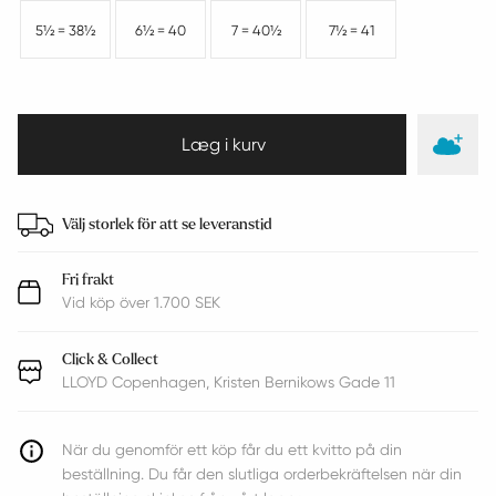
5½ = 38½
6½ = 40
7 = 40½
7½ = 41
Välj storlek för att se leveranstid
Fri frakt
Vid köp över 1.700 SEK
Click & Collect
LLOYD Copenhagen, Kristen Bernikows Gade 11
När du genomför ett köp får du ett kvitto på din
beställning. Du får den slutliga orderbekräftelsen när din