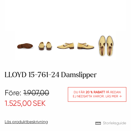
LLOYD 15-761-24 Damslipper
Före:
1.907,00
DU FÅR
20 % RABATT
PÅ REDAN
EJ NEDSATTA VAROR. LÄS MER →
1.525,00
SEK
Läs produktbeskrivning
Storleksguide