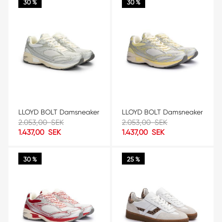
30 %
30 %
LLOYD BOLT Damsneaker
LLOYD BOLT Damsneaker
2.053,00 SEK
2.053,00 SEK
1.437,00 SEK
1.437,00 SEK
30 %
25 %