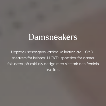
Damsneakers
Upptäck säsongens vackra kollektion av LLOYD-
sneakers för kvinnor. LLOYD-sportskor för damer
fokuserar på exklusiv design med slitstark och feminin
kvalitet.