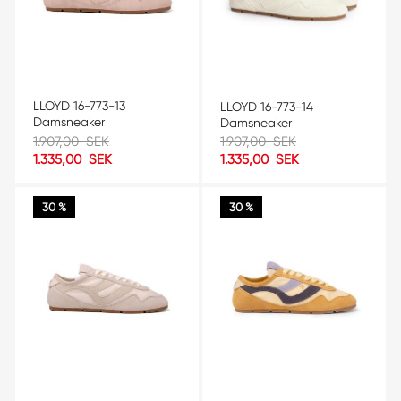
LLOYD 16-773-13
LLOYD 16-773-14
Damsneaker
Damsneaker
1.907,00 SEK
1.907,00 SEK
1.335,00 SEK
1.335,00 SEK
30 %
30 %