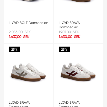
LLOYD BOLT Damsneaker
LLOYD BRAVA
Damsneaker
2.053,00 SEK
1.907,00 SEK
1.437,00 SEK
1.430,00 SEK
25 %
25 %
LLOYD BRAVA
LLOYD BRAVA
Damsneaker
Damsneaker