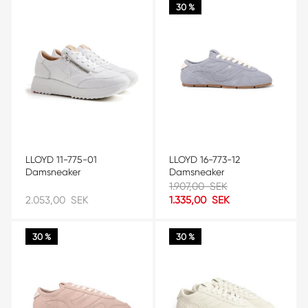
30 %
LLOYD 11-775-01
LLOYD 16-773-12
Damsneaker
Damsneaker
1.907,00 SEK
2.053,00 SEK
1.335,00 SEK
30 %
30 %