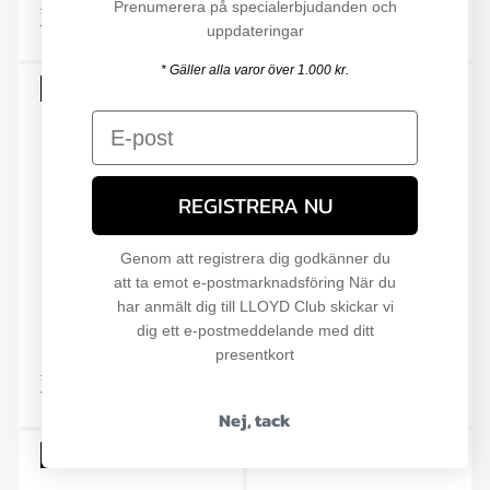
Prenumerera på specialerbjudanden och
2.053,00 SEK
2.053,00 SEK
1.540,00 SEK
1.540,00 SEK
uppdateringar
* Gäller alla varor över 1.000 kr.
25 %
25 %
REGISTRERA NU
Genom att registrera dig godkänner du
att ta emot e-postmarknadsföring När du
har anmält dig till LLOYD Club skickar vi
dig ett e-postmeddelande med ditt
LLOYD DASH X
LLOYD DASH X
Damsneaker
Damsneaker
presentkort
2.053,00 SEK
2.053,00 SEK
1.540,00 SEK
1.540,00 SEK
Nej, tack
25 %
25 %