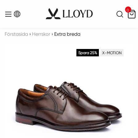
0
Sök
Menu
Förstasida
›
Herrskor
›
Extra breda
Spara 25%
X-MOTION