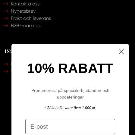
Kontakta oss
Nyhetsbrev
Frakt och leverans
B2B-marknad
INSPIRATION
10% RABATT
Katalog
Video
Prenumerera på specialerbjudanden och
uppdateringar
Följ oss
* Gäller alla varor över 1.000 kr.