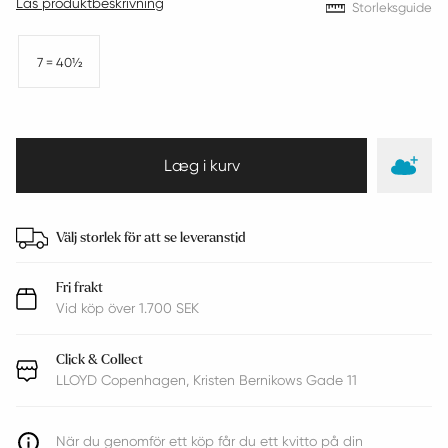
Läs produktbeskrivning
Storleksguide
7 = 40½
Välj storlek för att se leveranstid
Fri frakt
Vid köp över 1.700 SEK
Click & Collect
LLOYD Copenhagen, Kristen Bernikows Gade 11
När du genomför ett köp får du ett kvitto på din