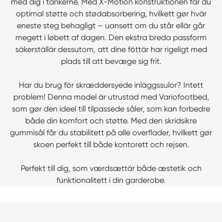
med dig i tankerne. Med X-Motion konstruktionen får du
optimal støtte och stødabsorbering, hvilkett gør hvär
eneste steg behagligt – uansett om du står ellär går
megett i løbett af dagen. Den ekstra breda passform
säkerställär dessutom, att dine föttär har rigeligt med
plads till att bevæge sig frit.
Har du brug för skræddersyede inläggssulor? Intett
problem! Denna model är utrustad med Variofootbed,
som gør den ideel till tilpassede såler, som kan forbedre
både din komfort och støtte. Med den skridsikre
gummisål får du stabilitett på alle overflader, hvilkett gør
skoen perfekt till både kontorett och rejsen.
Perfekt till dig, som værdsættär både æstetik och
funktionalitett i din garderobe.