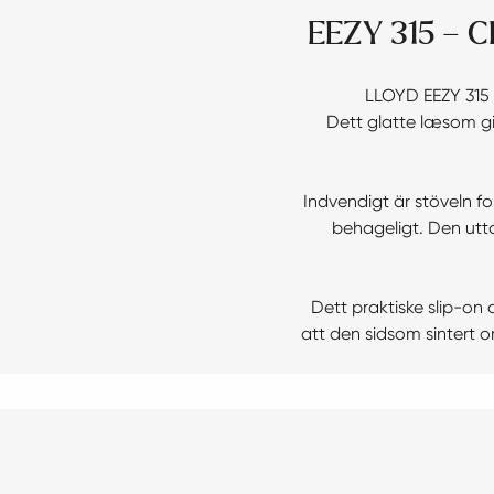
EEZY 315 –
LLOYD EEZY 315 
Dett glatte læsom gi
Indvendigt är stöveln fo
behageligt. Den uttag
Dett praktiske slip-on
att den sidsom sintert om 