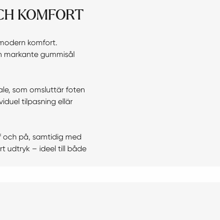
OCH KOMFORT
 modern komfort.
den markante gummisål
iale, som omsluttär foten
iduel tilpasning ellär
af och på, samtidig med
rt udtryk – ideel till både