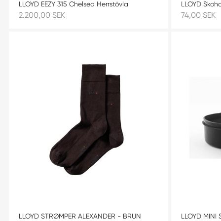
LLOYD EEZY 315 Chelsea Herrstövla
LLOYD Skoho
2.200,00 SEK
74,00 SEK
LLOYD STRØMPER ALEXANDER - BRUN
LLOYD MINI