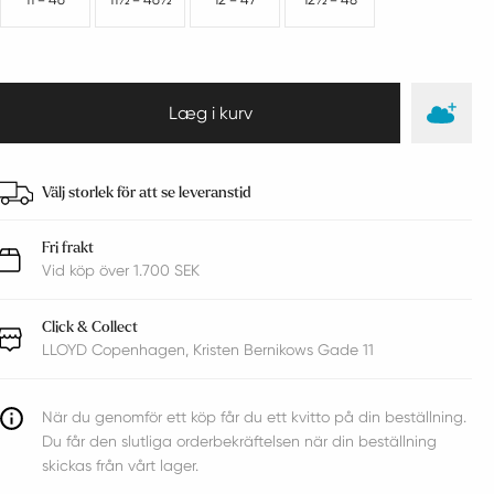
Välj storlek för att se leveranstid
Fri frakt
Vid köp över 1.700 SEK
Click & Collect
LLOYD Copenhagen, Kristen Bernikows Gade 11
När du genomför ett köp får du ett kvitto på din beställning.
Du får den slutliga orderbekräftelsen när din beställning
skickas från vårt lager.