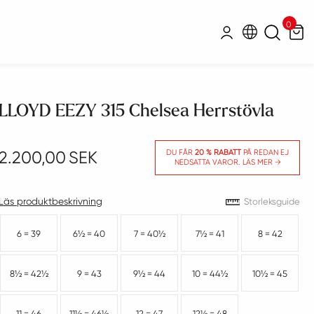
0
Sök
Mitt konto
LLOYD EEZY 315 Chelsea Herrstövla
2.200,00
SEK
DU FÅR
20 % RABATT
PÅ REDAN EJ
NEDSATTA VAROR. LÄS MER →
Vælg
Läs produktbeskrivning
Storleksguide
6 = 39
6½ = 40
7 = 40½
7½ = 41
8 = 42
8½ = 42½
9 = 43
9½ = 44
10 = 44½
10½ = 45
11 = 46
11½ = 46½
12 = 47
12½ = 48