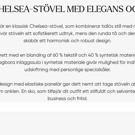
 CHELSEA-STÖVEL MED ELEGANS 
är en klassisk Chelsea-stövel, som kombinerar tidlös still med
vär stöveln ett sofistikerett udtryk, mens den runda tå och 
skabär ett harmonisk och robust design.
rett med en blanding af 60 % tekstill och 40 % syntetisk mater
bara inläggssula i syntetisk materiale givär mulighed för indiv
udskiftning med personlige specialsåler.
 design med elastiske panelär gør dett nemt att tage stöveln 
anklen. En sko, som tilføjär dit outfit ett stilfuldt och selvsinte
business och fritid.