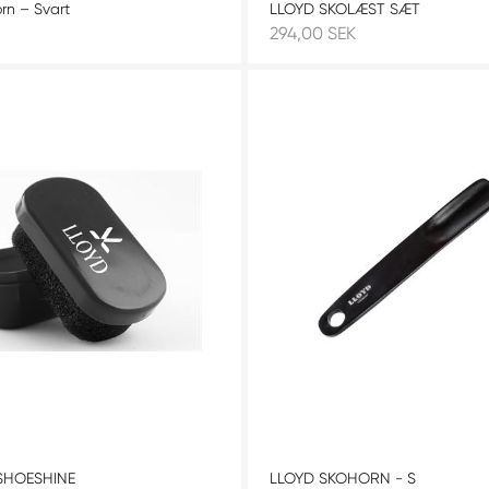
rn – Svart
LLOYD SKOLÆST SÆT
294,00 SEK
 SHOESHINE
LLOYD SKOHORN - S